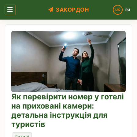
ЗАКОРДОН
UK
RU
Оберіть 
Як перевірити номер у готелі
на приховані камери:
детальна інструкція для
туристів
Готелі